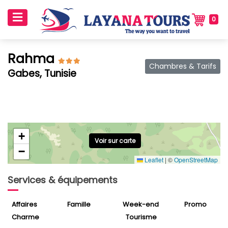
0
Rahma
Chambres & Tarifs
Gabes, Tunisie
+
Voir sur carte
−
Leaflet
|
©
OpenStreetMap
Services & équipements
Affaires
Famille
Week-end
Promo
Charme
Tourisme