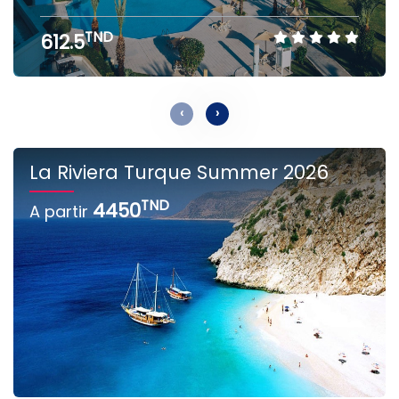
TND
612.5
‹
›
La Riviera Turque Summer 2026
TND
4450
A partir