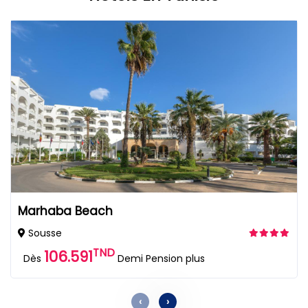
Marhaba Beach
Sousse
TND
106.591
Dès
Demi Pension plus
‹
›