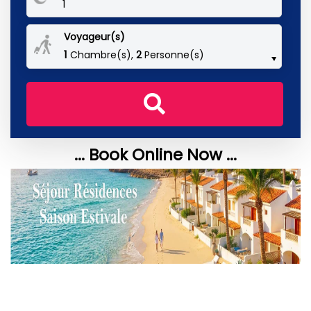
Voyageur(s)
1
Chambre(s),
2
Personne(s)
... Book Online Now ...
‹
›