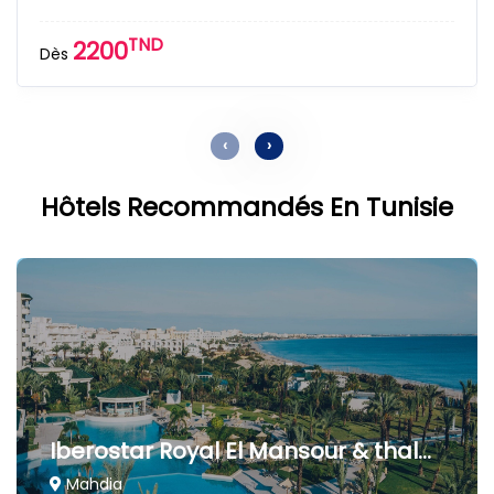
TND
2200
Dès
‹
›
Hôtels Recommandés En Tunisie
Iberostar Royal El Mansour & thalasso
Mahdia